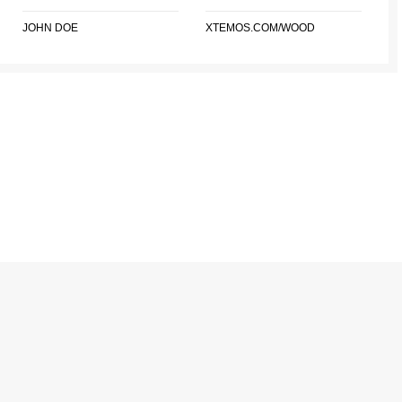
JOHN DOE
XTEMOS.COM/WOOD