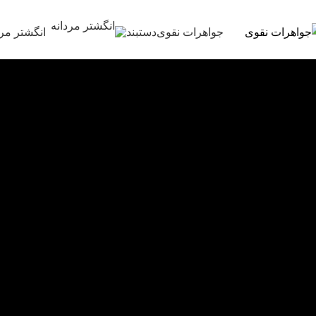
Leo uteu ullamcorper
جواهرات نقوی
دستبند
انگشتر مرد
خانه
Leo uteu ullamcorper
Leo uteu ullamcorper